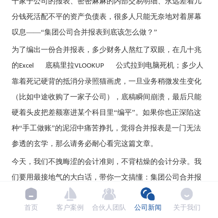
十家子公司的报表、密密麻麻的内部交易明细、永远差着几
分钱死活配不平的资产负债表，很多人只能无奈地对着屏幕
叹息——“集团公司合并报表到底该怎么做？”
为了编出一份合并报表，多少财务人熬红了双眼，在几十兆
的
底稿里拉
公式拉到电脑死机；多少人
Excel
VLOOKUP
靠着死记硬背的抵消分录照猫画虎，一旦业务稍微发生变化
（比如中途收购了一家子公司），底稿瞬间崩溃，最后只能
硬着头皮把差额塞进某个科目里“编平”。如果你也正深陷这
种“手工做账”的泥沼中痛苦挣扎，觉得合并报表是一门无法
参透的玄学，那么请务必耐心看完这篇文章。
今天，我们不拽晦涩的会计准则，不背枯燥的会计分录。我
们要用最接地气的大白话，带你一文搞懂：集团公司合并报
表全流程。只要你跟着我的“家庭账本”逻辑走，不仅能瞬间
首页
客户案例
合伙人团队
公司新闻
关于我们
打通合并报表的任督二脉，更会在文章的后半部分，接触到