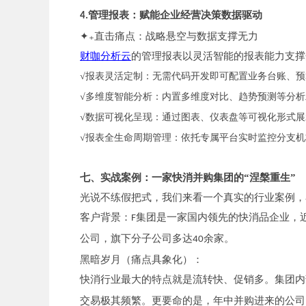
管理报表：赋能企业经营决策数据驱动
4.
✦₊直击痛点：战略悬空与数据支撑无力
财咖分析云
的管理报表以灵活智能的报表能力支撑
√报表灵活定制：无需代码开发即可配置业务台账、
√多维度智能分析：内置多维度对比、趋势预测等分
√数据可视化呈现：通过图表、仪表盘等可视化形式
√报表全生命周期管理：依托专属平台实时监控分支
七、实战案例：一家快消并购集团的“涅槃重生”
光说不练假把式，我们来看一个真实的行业案例，
客户背景：
集团是一家国内领先的快消品企业，
F
公司，旗下分子公司多达
余家。
40
黑暗岁月（痛点具象化）：
快消行业最大的特点就是流转快、促销多。集团内
交易极其频繁。更要命的是，年中并购进来的公司