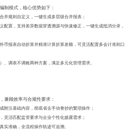
编制模式，核心优势如下：
度合并规则自定义，一键生成多层级合并报表；
定义配置，支持差异数据穿透溯源与快速修正，一键生成抵消分录，
，外币报表自动折算并精准计算折算差额，可灵活配置多会计准则口
节）、调表不调账两种方案，满足多元化管理需求。
，兼顾效率与合规性要求：
生成附注基础内容，彻底省去手动誊抄的繁琐操作；
置，灵活匹配监管要求与企业个性化披露需求；
容真实准确，全流程操作轨迹可追溯。