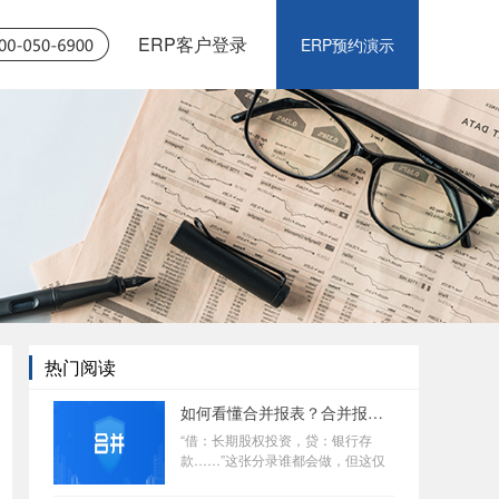
ERP客户登录
ERP预约演示
热门阅读
如何看懂合并报表？合并报表难点不在于原理，而是业务流程繁琐复杂>
“借：长期股权投资，贷：银行存
款……”这张分录谁都会做，但这仅
仅是个开始。当你面对着几百页的审