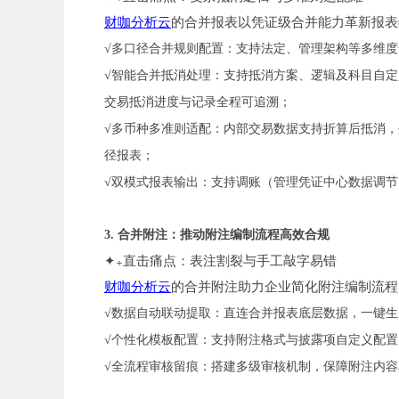
财咖分析云
的合并报表以凭证级合并能力革新报表
√多口径合并规则配置：支持法定、管理架构等多维
√智能合并抵消处理：支持抵消方案、逻辑及科目自
交易抵消进度与记录全程可追溯；
√多币种多准则适配：内部交易数据支持折算后抵消
径报表；
√双模式报表输出：支持调账（管理凭证中心数据调
3.
合并附注：推动附注编制流程高效合规
✦₊直击痛点：表注割裂与手工敲字易错
财咖分析云
的合并附注助力企业简化附注编制流程
√数据自动联动提取：直连合并报表底层数据，一键
√个性化模板配置：支持附注格式与披露项自定义配
√全流程审核留痕：搭建多级审核机制，保障附注内