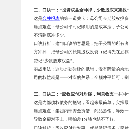
二、口诀一：“投资权益全冲掉，少数股东来凑数”
这是
合并报表
的第一道关卡：母公司长期股权投资
痛点难点：母公司平时记账用的是成本法，子公司
不清到底冲多少。
口诀解析：这句口诀的意思是，把子公司的所有者
方冲掉，把母公司的长期股权投资（记得先在底稿
贷记“少数股东权益”。
实战用法：这步是硬碰硬的抵销，没有商量的余地
司的权益就是一一对应的关系，全额冲平即可，剩
三、口诀二：“应收应付对对碰，利息收支一并冲”
这是内部债权债务的抵销，看起来最简单，实操最
痛点难点：集团内部资金拆借、商品赊销，导致一
导致金额对不上，哪怕差
分钱也结不了账。
1
口诀解析：应收应付对对碰，就是借记债务（应付