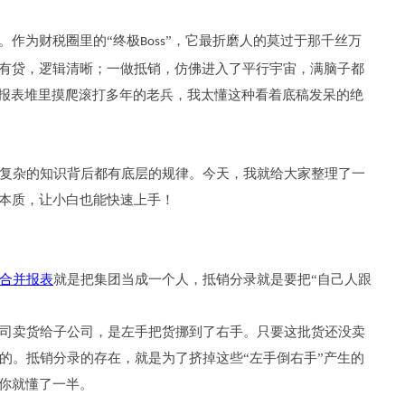
。作为财税圈里的“终极
”，它最折磨人的莫过于那千丝万
Boss
必有贷，逻辑清晰；一做抵销，仿佛进入了平行宇宙，满脑子都
在报表堆里摸爬滚打多年的老兵，我太懂这种看着底稿发呆的绝
复杂的知识背后都有底层的规律。今天，我就给大家整理了一
的本质，让小白也能快速上手！
合并报表
就是把集团当成一个人，抵销分录就是要把“自己人跟
司卖货给子公司，是左手把货挪到了右手。只要这批货还没卖
的。抵销分录的存在，就是为了挤掉这些“左手倒右手”产生的
诀你就懂了一半。