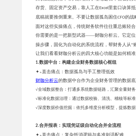
存货、固定资产交易，靠人工在
里套口诀算抵
Excel
底稿就要推倒重来。不要让数据孤岛困住
的战
CFO
面对这些实操痛点，传统财务软件往往重总账轻合
你需要的是一把新型武器——财咖分析云。它定位
操步骤，固化为自动化的系统流程，帮财务人从“账
让我们看看财咖分析云的四大核心功能是如何精准
数据中台：构建企业财务数据核心枢纽
1.
✦₊直击痛点：数据孤岛与手工整理低效
财咖分析云
的数据中台作为企业财务管理的数据底
√全域数据整合：打通多系统数据链路，汇聚全量财
√标准化数据治理：通过数据校验、清洗、稽核等标
√深度数据价值挖掘：依托多维度分析模型，提炼数
合并报表：实现凭证级自动化合并全流程
2.
✦₊直击痛点：复杂抵消逻辑与多准则适配难