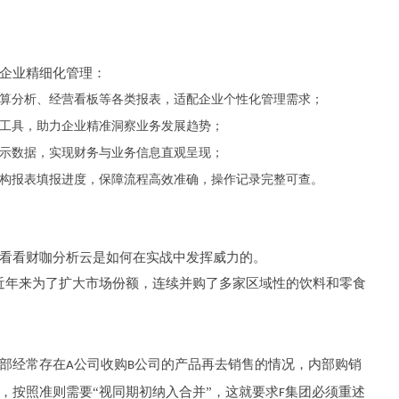
企业精细化管理：
预算分析、经营看板等各类报表，适配企业个性化管理需求；
析工具，助力企业精准洞察业务发展趋势；
展示数据，实现财务与业务信息直观呈现；
机构报表填报进度，保障流程高效准确，操作记录完整可查。
看看财咖分析云是如何在实战中发挥威力的。
近年来为了扩大市场份额，连续并购了多家区域性的饮料和零食
部经常存在
公司收购
公司的产品再去销售的情况，内部购销
A
B
，按照准则需要“视同期初纳入合并”，这就要求
集团必须重述
F