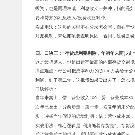
投资，也是同理冲减。利息收支一并冲，指的是如
要和贷方的利息收入
投资收益对冲。
/
实战用法：这步的关键不在分录怎么写，而在于“
对账机制，未达账项要查明原因。否则，这碰是碰
四、口诀三：“存货虚利要剔除，年初年末两步走”
这是最折磨人、也是出错率最高的内部存货交易抵
痛点难点：母公司把成本
万的货
万卖给子公
80
100
利润。到了第二年，这批货如果卖出去了，怎么抵
口诀解析：
当年未卖出：借：营业收入
，贷：营业成本
100
80
次年已卖出：分两步走。第一步，恢复年初未分配
步，冲减当年假设的虚增利润：借：营业成本
，
20
实战用法：核心逻辑是“利润随着存货走”。存货
成了营业成本的虚减，所以要把营业成本冲回来。