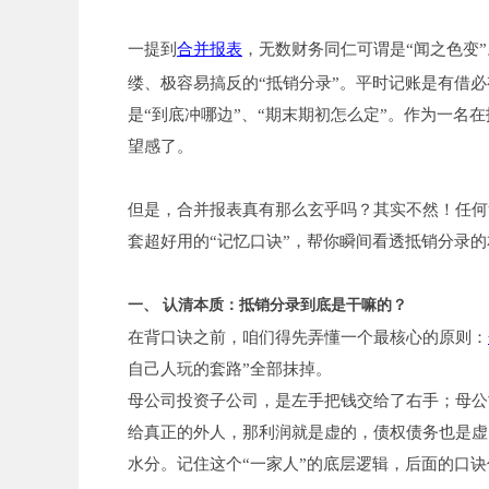
一提到
合并报表
，无数财务同仁可谓是“闻之色变”
缕、极容易搞反的“抵销分录”。平时记账是有借
是“到底冲哪边”、“期末期初怎么定”。作为一名
望感了。
但是，合并报表真有那么玄乎吗？其实不然！任何
套超好用的“记忆口诀”，帮你瞬间看透抵销分录
一、
认清本质：抵销分录到底是干嘛的？
在背口诀之前，咱们得先弄懂一个最核心的原则：
自己人玩的套路”全部抹掉。
母公司投资子公司，是左手把钱交给了右手；母公
给真正的外人，那利润就是虚的，债权债务也是虚
水分。记住这个“一家人”的底层逻辑，后面的口