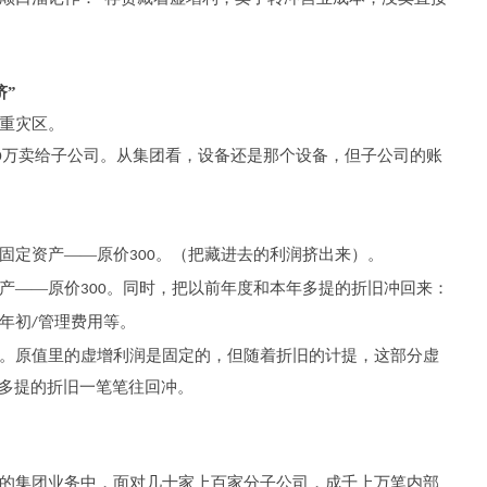
挤”
重灾区。
万卖给子公司。从集团看，设备还是那个设备，但子公司的账
0
。
固定资产——原价
。（把藏进去的利润挤出来）。
300
产——原价
。同时，把以前年度和本年多提的折旧冲回来：
300
年初
管理费用等。
/
。原值里的虚增利润是固定的，但随着折旧的计提，这部分虚
把多提的折旧一笔笔往回冲。
的集团业务中，面对几十家上百家分子公司，成千上万笔内部