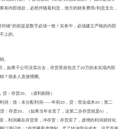
果有内部借款，必然伴随着利息，借方的财务费用
利息支出，
/
对对碰”的前提是数字必须一致！实务中，必须建立严格的内部
不上的。
销。
司，如果子公司没卖出去，存货里就包含了
万的未实现内部
20
销？很多人直接懵圈。
，贷：存货
。（虚利剔除）
20
利润：借：未分配利润——年初
，贷：营业成本
；第二
20
20
贷：存货
。（如果当年全卖了，这第二步存货就是
）。
20
0
没卖，利润藏在存货里，冲存货；存货卖了，虚增的利润就转化
顺口溜记作：“存货藏着虚增利，卖了转冲营业成本，没卖直接