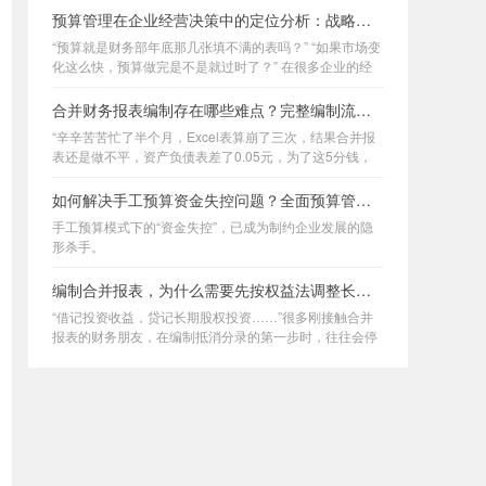
计报告，看着那些密密麻麻的抵消分
预算管理在企业经营决策中的定位分析：战略落地与资源配置逻辑
录，你是不是也曾感到过深深的无
力？
“预算就是财务部年底那几张填不满的表吗？” “如果市场变
化这么快，预算做完是不是就过时了？” 在很多企业的经
营会议上，我常听到管理者发出这样的疑问。
合并财务报表编制存在哪些难点？完整编制流程实战讲解
“辛辛苦苦忙了半个月，Excel表算崩了三次，结果合并报
表还是做不平，资产负债表差了0.05元，为了这5分钱，
全员又要通宵查账。”
如何解决手工预算资金失控问题？全面预算管理数字化实施方案
手工预算模式下的“资金失控”，已成为制约企业发展的隐
形杀手。
编制合并报表，为什么需要先按权益法调整长期股权投资再抵消？
“借记投资收益，贷记长期股权投资……”很多刚接触合并
报表的财务朋友，在编制抵消分录的第一步时，往往会停
下来挠头：“为什么我在单体报表里明明用的是成本法核
算，到了合并报表底稿里，非要先大费周章地把它调整成
权益法？这不纯属多此一举吗？”