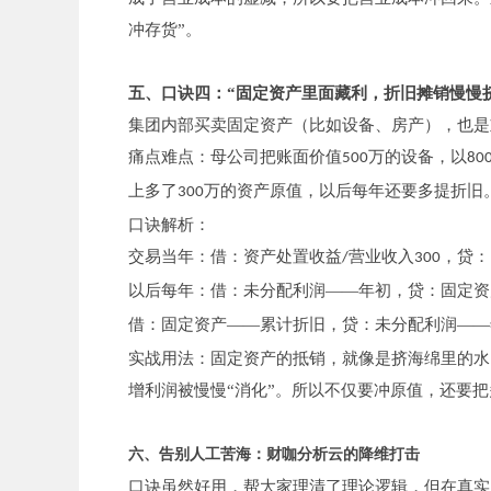
冲存货”。
五、口诀四：“固定资产里面藏利，折旧摊销慢慢
集团内部买卖固定资产（比如设备、房产），也是
痛点难点：母公司把账面价值
万的设备，以
500
80
上多了
万的资产原值，以后每年还要多提折旧
300
口诀解析：
交易当年：借：资产处置收益
营业收入
，贷：
/
300
以后每年：借：未分配利润——年初，贷：固定资
借：固定资产——累计折旧，贷：未分配利润——
实战用法：固定资产的抵销，就像是挤海绵里的水
增利润被慢慢“消化”。所以不仅要冲原值，还要
六、告别人工苦海：财咖分析云的降维打击
口诀虽然好用，帮大家理清了理论逻辑，但在真实