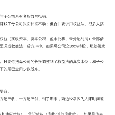
与子公司所有者权益的抵销。
赚钱了母公司账面长投不动；但合并要求用权益法。很多人搞
权益（实收资本、资本公积、盈余公积、未分配利润）全部借
里调成权益法）贷方冲掉。如果母公司没
持股，那差额就
100%
。只要你把母公司的长投调整到了权益法的真实水位，和子公
下的尾巴全归少数股东。
要命。
方记应收、一方记应付。到了期末，两边经常因为入账时间差
其他应付款），贷记债权（应收
其他应收款）。如果是债券
/
/