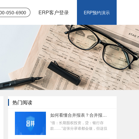
ERP客户登录
ERP预约演示
热门阅读
如何看懂合并报表？合并报表难点不在于原理，而是业务流程繁琐复杂>
“借：长期股权投资，贷：银行存
款……”这张分录谁都会做，但这仅
仅是个开始。当你面对着几百页的审