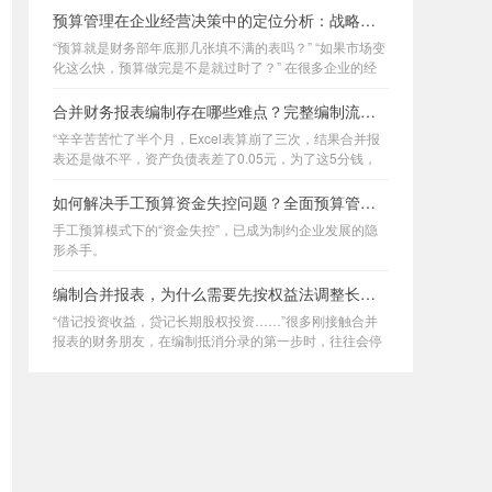
计报告，看着那些密密麻麻的抵消分
预算管理在企业经营决策中的定位分析：战略落地与资源配置逻辑
录，你是不是也曾感到过深深的无
力？
“预算就是财务部年底那几张填不满的表吗？” “如果市场变
化这么快，预算做完是不是就过时了？” 在很多企业的经
营会议上，我常听到管理者发出这样的疑问。
合并财务报表编制存在哪些难点？完整编制流程实战讲解
“辛辛苦苦忙了半个月，Excel表算崩了三次，结果合并报
表还是做不平，资产负债表差了0.05元，为了这5分钱，
全员又要通宵查账。”
如何解决手工预算资金失控问题？全面预算管理数字化实施方案
手工预算模式下的“资金失控”，已成为制约企业发展的隐
形杀手。
编制合并报表，为什么需要先按权益法调整长期股权投资再抵消？
“借记投资收益，贷记长期股权投资……”很多刚接触合并
报表的财务朋友，在编制抵消分录的第一步时，往往会停
下来挠头：“为什么我在单体报表里明明用的是成本法核
算，到了合并报表底稿里，非要先大费周章地把它调整成
权益法？这不纯属多此一举吗？”