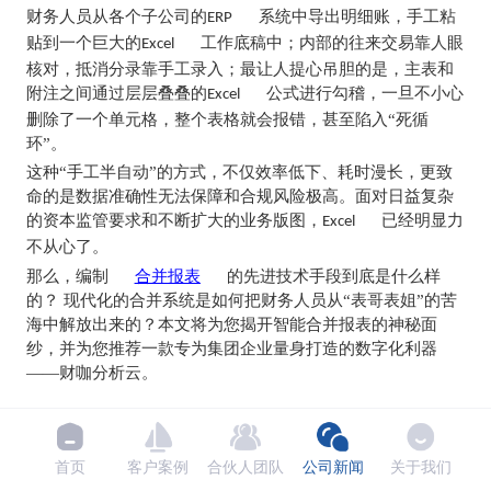
财务人员从各个子公司的
系统中导出明细账，手工粘
ERP
贴到一个巨大的
工作底稿中；内部的往来交易靠人眼
Excel
核对，抵消分录靠手工录入；最让人提心吊胆的是，主表和
附注之间通过层层叠叠的
公式进行勾稽，一旦不小心
Excel
删除了一个单元格，整个表格就会报错，甚至陷入“死循
环”。
这种“手工半自动”的方式，不仅效率低下、耗时漫长，更致
命的是数据准确性无法保障和合规风险极高。面对日益复杂
的资本监管要求和不断扩大的业务版图，
已经明显力
Excel
不从心了。
那么，编制
合并报表
的先进技术手段到底是什么样
的？ 现代化的合并系统是如何把财务人员从“表哥表姐”的苦
海中解放出来的？本文将为您揭开智能合并报表的神秘面
纱，并为您推荐一款专为集团企业量身打造的数字化利器
——财咖分析云。
一、概述标题：告别“
总动员”，迈向数据驱动的
Excel
智能合并新时代
首页
客户案例
合伙人团队
公司新闻
关于我们
“编制
合并报表
的先进技术手段是什么样的？”这个问