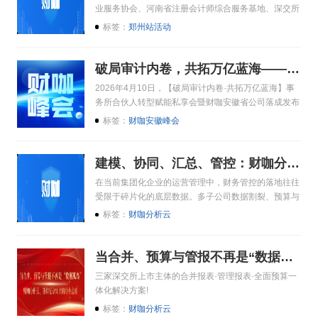
业服务协会、河南省注册会计师综合服务基地、深交所
河南基地联合举办，专为上市公司财务负责人及核心财
标签：
郑州站活动
务管理人员打造。
破局审计内卷，共拓万亿蓝海——财咖携分析云助力审计人成功转型升级
2026年4月10日，【破局审计内卷·共拓万亿蓝海】事
务所合伙人转型赋能私享会暨财咖安徽省公司落成发布
会在安徽合肥圆满举办。
标签：
财咖安徽峰会
建模、协同、汇总、管控：财咖分析云如何赋能集团企业重塑财务管控价值？
在当前集团化企业的运营管理中，财务管控的落地往往
受限于碎片化的底层数据。多子公司数据割裂、预算与
报表体系调整周期冗长，已成为财务部的一大顽疾。当
标签：
财咖分析云
人工汇总数据仍占据主导，差错率高、时效性差便不可
避免，直接制约了企业在复杂市场环境下的经营决策效
率。
当合并、预算与管报不再是“数据孤岛”——财咖分析云，重构复杂集团的财务底座
三家深交所上市主体的合并报表·管理报表·全面预算一
体化解决方案!
标签：
财咖分析云