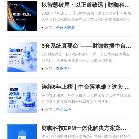
以智慧破局・以正道致远 | 财咖科技事务所合伙人转型赋能私享会（武汉站）圆满举行
2026年7月16日，【以智慧破局・以正道致远】事务所
合伙人转型赋能私享会在武汉市武昌区财咖湖北省公司
圆满举办。
标签：
合伙人转型
5套系统真要命"——财咖数据中台如何轻松接通集团所有数据
5套财务系统、ERP版本还不一样、子公司科目体系五
花八门、合并报表要命——天天加班到半夜。
标签：
数据中台
连续6年上榜｜中台落地难？这套 EPM 中台方案落地见效
一个技术概念，凭什么被会计人连续投了六年？答案藏
在行业的真实痛点和一线财务人的日常里。
标签：
中台落地
财咖科技EPM一体化解决方案郑州闭门会落幕，聚焦上市公司财务数字化，以EPM方案破解合并管报预算痛点
本次活动由财咖科技河南省公司与郑州市高新区挂牌企